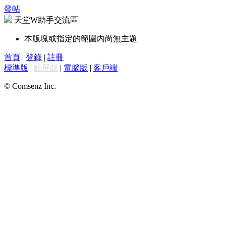
發帖
天堂W助手交流區
本版塊或指定的範圍內尚無主題
首頁
|
登錄
|
註冊
標準版
|
觸屏版
|
電腦版
|
客戶端
© Comsenz Inc.