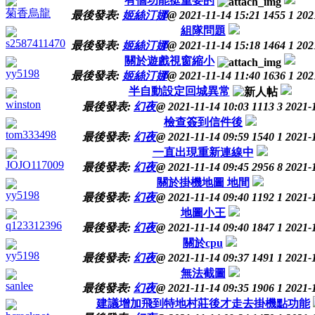
有個功能挺重要的
菊香烏龍
最後發表:
姬絲汀娜
@
2021-11-14 15:21
1455
1
202
組隊問題
s2587411470
最後發表:
姬絲汀娜
@
2021-11-14 15:18
1464
1
202
關於遊戲視窗縮小
yy5198
最後發表:
姬絲汀娜
@
2021-11-14 11:40
1636
1
202
半自動設定回城異常
winston
最後發表:
幻夜
@
2021-11-14 10:03
1113
3
2021-
檢查簽到信件後
tom333498
最後發表:
幻夜
@
2021-11-14 09:59
1540
1
2021-
一直出現重新連線中
JOJO117009
最後發表:
幻夜
@
2021-11-14 09:45
2956
8
2021-
關於掛機地圖 地間
yy5198
最後發表:
幻夜
@
2021-11-14 09:40
1192
1
2021-
地圖小王
q123312396
最後發表:
幻夜
@
2021-11-14 09:40
1847
1
2021-
關於cpu
yy5198
最後發表:
幻夜
@
2021-11-14 09:37
1491
1
2021-
無法截圖
sanlee
最後發表:
幻夜
@
2021-11-14 09:35
1906
1
2021-
建議增加飛到特地村莊後才走去掛機點功能