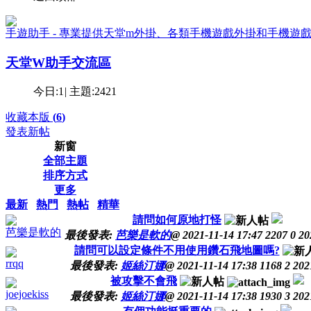
手遊助手 - 專業提供天堂m外掛、各類手機遊戲外掛和手機遊
天堂W助手交流區
今日:
1
|
主題:
2421
收藏本版
(
6
)
發表新帖
新窗
全部主題
排序方式
更多
最新
熱門
熱帖
精華
請問如何原地打怪
芭樂是軟的
最後發表:
芭樂是軟的
@
2021-11-14 17:47
2207
0
20
請問可以設定條件不用使用鑽石飛地圖嗎?
rrqq
最後發表:
姬絲汀娜
@
2021-11-14 17:38
1168
2
202
被攻擊不會飛
joejoekiss
最後發表:
姬絲汀娜
@
2021-11-14 17:38
1930
3
202