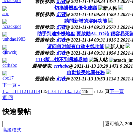
hcrackpot
最後發表:
幻夜
@
2021-11-14 09:34
1470
1
2021-
切換掛機點優化建議
aqc
最後發表:
幻夜
@
2021-11-14 09:34
1589
1
2021-
請問新增的溶解功能
hcrackpot
最後發表:
幻夜
@
2021-11-14 09:33
2570
1
2021-
助手到達掛機地點 要啟動AUTO時 很容易死
unhdae1983
最後發表:
幻夜
@
2021-11-14 09:31
1016
2
2021-
请问何时能有自动主线功能
djkwckj
最後發表:
幻夜
@
2021-11-14 09:31
1054
1
2021-
1113版---找不到瞬移卷軸
ccrhabc
最後發表:
ccrhabc
@
2021-11-13 20:29
1471
9
2021
自動接受地圖任務
abc17
最後發表:
幻夜
@
2021-11-13 19:53
1134
1
2021-
下一頁 »
1 ...
111
112
113
114
115
116
117
118
... 122
/ 122 頁
下一頁
返 回
快速發帖
還可輸入
200
高級模式