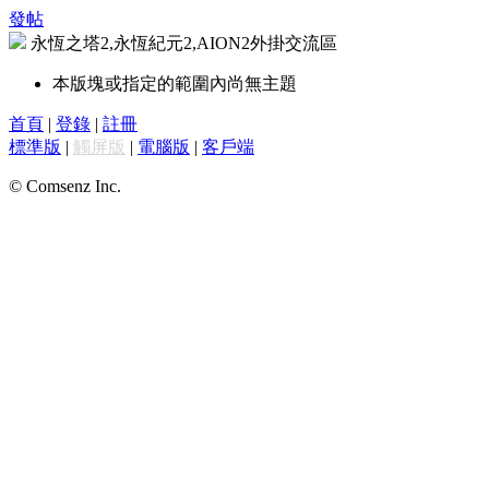
發帖
永恆之塔2,永恆紀元2,AION2外掛交流區
本版塊或指定的範圍內尚無主題
首頁
|
登錄
|
註冊
標準版
|
觸屏版
|
電腦版
|
客戶端
© Comsenz Inc.