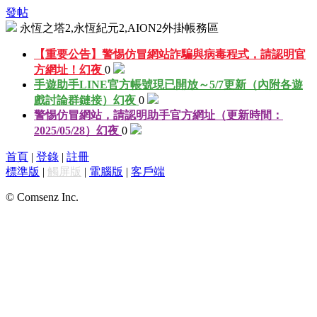
發帖
永恆之塔2,永恆紀元2,AION2外掛帳務區
【重要公告】警惕仿冒網站詐騙與病毒程式，請認明官
方網址！
幻夜
0
手遊助手LINE官方帳號現已開放～5/7更新（內附各遊
戲討論群鏈接）
幻夜
0
警惕仿冒網站，請認明助手官方網址（更新時間：
2025/05/28）
幻夜
0
首頁
|
登錄
|
註冊
標準版
|
觸屏版
|
電腦版
|
客戶端
© Comsenz Inc.