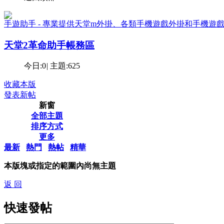
手遊助手 - 專業提供天堂m外掛、各類手機遊戲外掛和手機遊
天堂2革命助手帳務區
今日:
0
|
主題:
625
收藏本版
發表新帖
新窗
全部主題
排序方式
更多
最新
熱門
熱帖
精華
本版塊或指定的範圍內尚無主題
返 回
快速發帖