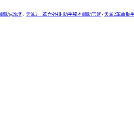
戲輔助
»
論壇
›
天堂2：革命外掛-助手腳本輔助官網
›
天堂2革命助