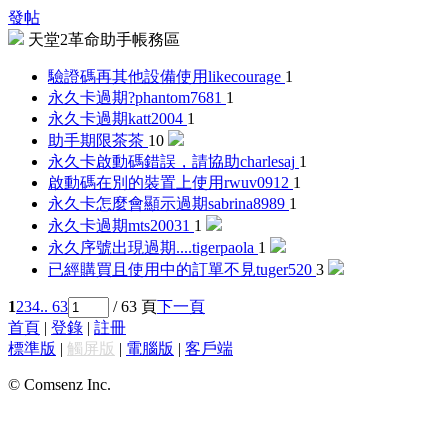
發帖
天堂2革命助手帳務區
驗證碼再其他設備使用
likecourage
1
永久卡過期?
phantom7681
1
永久卡過期
katt2004
1
助手期限
茶茶
10
永久卡啟動碼錯誤，請協助
charlesaj
1
啟動碼在別的裝置上使用
rwuv0912
1
永久卡怎麼會顯示過期
sabrina8989
1
永久卡過期
mts20031
1
永久序號出現過期....
tigerpaola
1
已經購買且使用中的訂單不見
tuger520
3
1
2
3
4
.. 63
/ 63 頁
下一頁
首頁
|
登錄
|
註冊
標準版
|
觸屏版
|
電腦版
|
客戶端
© Comsenz Inc.