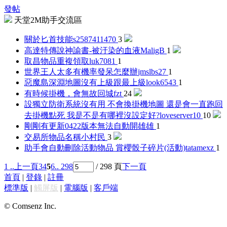
發帖
天堂2M助手交流區
關於匕首技能
s2587411470
3
高達特傳說神諭書-被汙染的血液
MaligB
1
取昌物品重複領取
luk7081
1
世界王人太多有機率發呆怎麼辦
jmslbs27
1
惡魔島深淵地圖沒有上級跟最上級
look6543
1
有時候掛機，會無故回城
fzt
24
設獨立防衛系統沒有用 不會換掛機地圖 還是會一直跑回
去掛機點死 我是不是有哪裡沒設定好?
loveserver10
10
剛剛有更新0422版本無法自動開
雄雄
1
交易所物品名稱
小村民
3
助手會自動刪除活動物品 賞櫻骰子碎片(活動)
tatamexz
1
1 ..
上一頁
3
4
5
6
.. 298
/ 298 頁
下一頁
首頁
|
登錄
|
註冊
標準版
|
觸屏版
|
電腦版
|
客戶端
© Comsenz Inc.