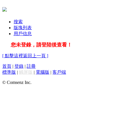
搜索
版塊列表
用戶信息
您未登錄，請登陸後查看！
[ 點擊這裡返回上一頁 ]
首頁
|
登錄
|
註冊
標準版
|
觸屏版
|
電腦版
|
客戶端
© Comsenz Inc.