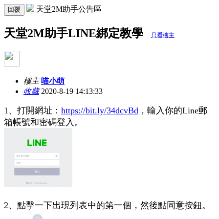
天堂2M助手公告區
回覆
天堂2M助手LINE綁定教學
只看樓主
樓主
喵小萌
收藏
2020-8-19 14:13:33
1、打開網址：
https://bit.ly/34dcvBd
，輸入你的Line郵
箱帳號和密碼登入。
2、點擊一下出現列表中的第一個，然後點同意按鈕。