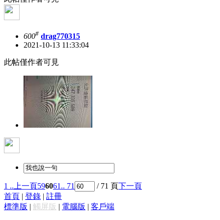
#
600
drag770315
2021-10-13 11:33:04
此帖僅作者可見
1 ..
上一頁
59
60
61
.. 71
/ 71 頁
下一頁
首頁
|
登錄
|
註冊
標準版
|
觸屏版
|
電腦版
|
客戶端