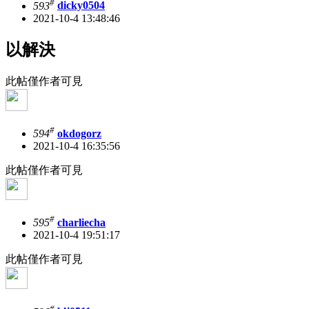
#
593
dicky0504
2021-10-4 13:48:46
以解決
此帖僅作者可見
#
594
okdogorz
2021-10-4 16:35:56
此帖僅作者可見
#
595
charliecha
2021-10-4 19:51:17
此帖僅作者可見
#