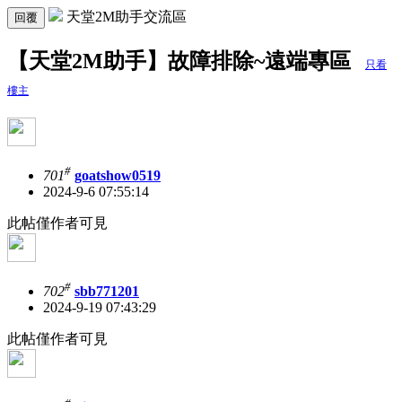
天堂2M助手交流區
回覆
【天堂2M助手】故障排除~遠端專區
只看
樓主
#
701
goatshow0519
2024-9-6 07:55:14
此帖僅作者可見
#
702
sbb771201
2024-9-19 07:43:29
此帖僅作者可見