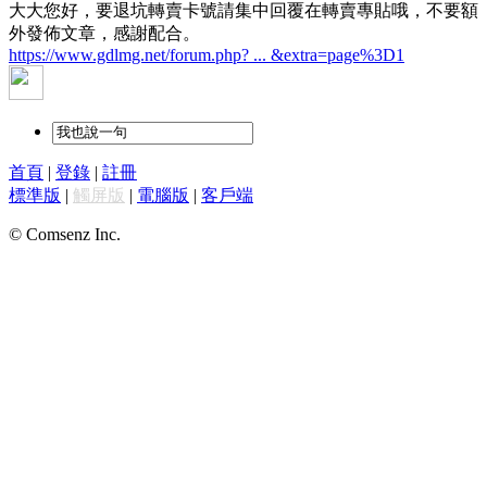
大大您好，要退坑轉賣卡號請集中回覆在轉賣專貼哦，不要額
外發佈文章，感謝配合。
https://www.gdlmg.net/forum.php? ... &extra=page%3D1
首頁
|
登錄
|
註冊
標準版
|
觸屏版
|
電腦版
|
客戶端
© Comsenz Inc.