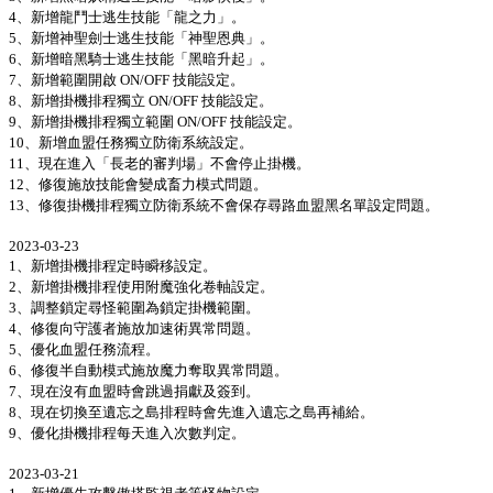
4、新增龍鬥士逃生技能「龍之力」。
5、新增神聖劍士逃生技能「神聖恩典」。
6、新增暗黑騎士逃生技能「黑暗升起」。
7、新增範圍開啟 ON/OFF 技能設定。
8、新增掛機排程獨立 ON/OFF 技能設定。
9、新增掛機排程獨立範圍 ON/OFF 技能設定。
10、新增血盟任務獨立防衛系統設定。
11、現在進入「長老的審判場」不會停止掛機。
12、修復施放技能會變成畜力模式問題。
13、修復掛機排程獨立防衛系統不會保存尋路血盟黑名單設定問題。
2023-03-23
1、新增掛機排程定時瞬移設定。
2、新增掛機排程使用附魔強化卷軸設定。
3、調整鎖定尋怪範圍為鎖定掛機範圍。
4、修復向守護者施放加速術異常問題。
5、優化血盟任務流程。
6、修復半自動模式施放魔力奪取異常問題。
7、現在沒有血盟時會跳過捐獻及簽到。
8、現在切換至遺忘之島排程時會先進入遺忘之島再補給。
9、優化掛機排程每天進入次數判定。
2023-03-21