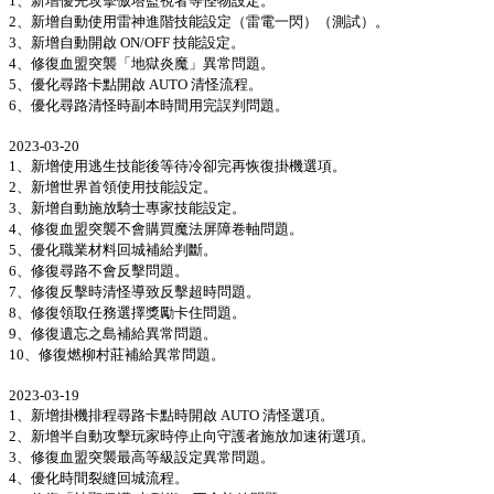
1、新增優先攻擊傲塔監視者等怪物設定。
2、新增自動使用雷神進階技能設定（雷電一閃）（測試）。
3、新增自動開啟 ON/OFF 技能設定。
4、修復血盟突襲「地獄炎魔」異常問題。
5、優化尋路卡點開啟 AUTO 清怪流程。
6、優化尋路清怪時副本時間用完誤判問題。
2023-03-20
1、新增使用逃生技能後等待冷卻完再恢復掛機選項。
2、新增世界首領使用技能設定。
3、新增自動施放騎士專家技能設定。
4、修復血盟突襲不會購買魔法屏障卷軸問題。
5、優化職業材料回城補給判斷。
6、修復尋路不會反擊問題。
7、修復反擊時清怪導致反擊超時問題。
8、修復領取任務選擇獎勵卡住問題。
9、修復遺忘之島補給異常問題。
10、修復燃柳村莊補給異常問題。
2023-03-19
1、新增掛機排程尋路卡點時開啟 AUTO 清怪選項。
2、新增半自動攻擊玩家時停止向守護者施放加速術選項。
3、修復血盟突襲最高等級設定異常問題。
4、優化時間裂縫回城流程。