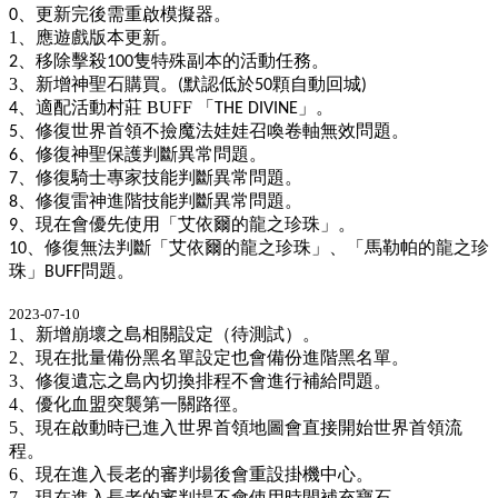
、更新完後需重啟模擬器。
0
1
、應遊戲版本更新。
、移除擊殺
隻特殊副本的活動任務。
2
100
3
、新增神聖石購買。
默認低於
顆自動回城
(
50
)
、適配活動村莊
BUFF
「
」。
4
THE DIVINE
、修復世界首領不撿魔法娃娃召喚卷軸無效問題
。
5
、修復神聖保護判斷異常問題。
6
、修復騎士專家技能判斷異常問題。
7
、修復雷神進階技能判斷異常問題。
8
、現在會優先使用「艾依爾的龍之珍珠」。
9
、修復無法判斷「艾依爾的龍之珍珠」、「馬勒帕的龍之珍
10
珠」
問題。
BUFF
2023-07-10
1
、新增崩壞之島相關設定（待測試）。
2
、現在批量備份黑名單設定也會備份進階黑名單。
3
、修復遺忘之島內切換排程不會進行補給問題。
4
、優化血盟突襲第一關路徑。
5
、現在啟動時已進入世界首領地圖會直接開始世界首領流
程。
6
、現在進入長老的審判場後會重設掛機中心。
7
、現在進入長老的審判場不會使用時間補充寶石。