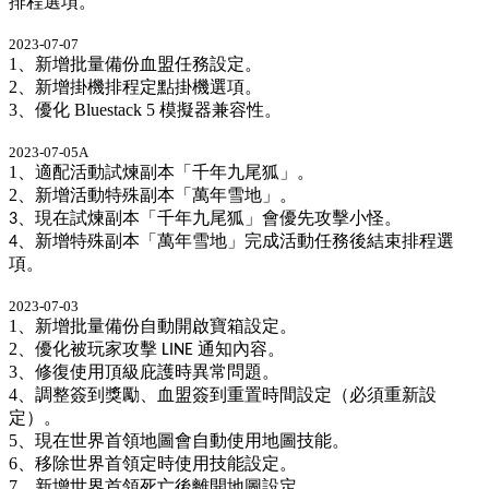
排程選項。
2023-07-07
1、新增批量備份血盟任務設定。
2、新增掛機排程定點掛機選項。
3、優化 Bluestack 5 模擬器兼容性。
2023-07-05A
1
、適配活動試煉副本「千年九尾狐」。
2
、新增活動特殊副本「萬年雪地」。
、現在試煉副本「千年九尾狐」會優先攻擊小怪。
3
、新增特殊副本「萬年雪地」完成活動任務後結束排程選
4
項。
2023-07-03
1
、新增批量備份自動開啟寶箱設定。
2
、優化被玩家攻擊
通知內容。
LINE
3
、修復使用頂級庇護時異常問題。
4
、調整簽到獎勵、血盟簽到重置時間設定（必須重新設
定）。
5
、現在世界首領地圖會自動使用地圖技能。
6
、移除世界首領定時使用技能設定。
7
、新增世界首領死亡後離開地圖設定。