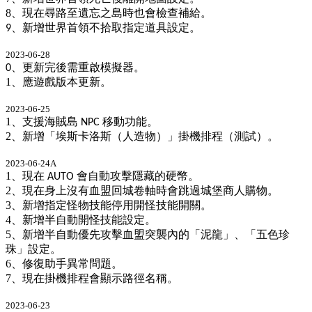
8
、現在尋路至遺忘之島時也會檢查補給。
、
新增世界首領不拾取指定道具設定。
9
2023-06-28
、更新完後需重啟模擬器。
0
1
、應遊戲版本更新。
2023-06-25
1
、支援海賊島
移動功能。
NPC
2
、新增「埃斯卡洛斯（人造物）」掛機排程（測試）。
2023-06-24A
1
、現在
會自動攻擊隱藏的硬幣。
AUTO
2
、現在身上沒有血盟回城卷軸時會跳過城堡商人購物。
3
、新增指定怪物技能停用開怪技能開關。
4
、新增半自動開怪技能設定。
5
、新增半自動優先攻擊血盟突襲內的「泥龍」、「五色珍
珠」設定。
6
、修復助手異常問題。
7
、現在掛機排程會顯示路徑名稱。
2023-06-23