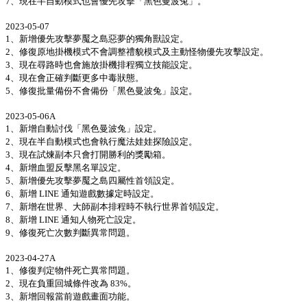
7、現在半自動模式也會優先攻擊「黑色曼波兔」。
2023-05-07
1、新增優先攻擊夢魘之島惡夢的獨角獸設定。
2、修復原地掛機模式不會調整禮貌模式及主動怪物優先攻擊設定。
3、現在尋路時也會施放掛機排程獨立技能設定。
4、現在會正確判斷更多中毒狀態。
5、修復批量備份不會備份「黑色曼波兔」設定。
2023-05-06A
1、新增自動討伐「黑色曼波兔」設定。
2、現在半自動模式也會執行魔法娃娃探險設定。
3、現在試煉副本只會打開勝利的獎勵箱。
4、新增血盟反擊黑名單設定。
5、新增優先攻擊夢魘之島四屬性首領設定。
6、新增 LINE 通知遊戲數據定時設定。
7、新增在世界、大師副本排程時不執行世界首領設定。
8、新增 LINE 通知人物死亡設定。
9、修復死亡次數判斷異常問題。
2023-04-27A
1、修復判定物件死亡異常問題。
2、現在負重回城條件改為 83%。
3、新增回報當前遊戲畫面功能。