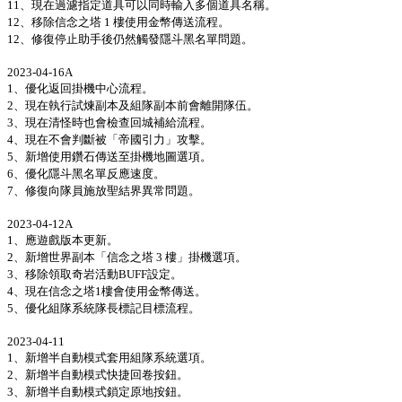
11、現在過濾指定道具可以同時輸入多個道具名稱。
12、移除信念之塔 1 樓使用金幣傳送流程。
12、修復停止助手後仍然觸發隱斗黑名單問題。
2023-04-16A
1、優化返回掛機中心流程。
2、現在執行試煉副本及組隊副本前會離開隊伍。
3、現在清怪時也會檢查回城補給流程。
4、現在不會判斷被「帝國引力」攻擊。
5、新增使用鑽石傳送至掛機地圖選項。
6、優化隱斗黑名單反應速度。
7、修復向隊員施放聖結界異常問題。
2023-04-12A
1、應遊戲版本更新。
2、新增世界副本「信念之塔 3 樓」掛機選項。
3、移除領取奇岩活動BUFF設定。
4、現在信念之塔1樓會使用金幣傳送。
5、優化組隊系統隊長標記目標流程。
2023-04-11
1、新增半自動模式套用組隊系統選項。
2、新增半自動模式快捷回卷按鈕。
3、新增半自動模式鎖定原地按鈕。