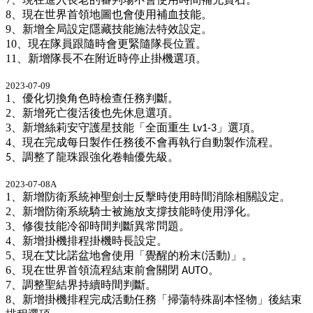
8
、現在世界首領地圖也會使用補血技能。
9
、新增全局設定隱藏技能施法特效設定。
10
、現在隊員跟隨時會更緊隨隊長位置。
11
、新增隊長不在附近時停止掛機選項。
2023-07-09
1
、優化切換角色時檢查任務判斷。
2
、新增死亡復活後也先休息選項。
3
、新增絲莉安守護星技能「全面重生
」選項。
Lv1-3
4
、現在完成每日製作任務後不會再執行自動製作流程。
、
調整了龍珠跟強化卷軸優先
級。
5
2023-07-08A
1
、新增防衛系統神聖劍士反擊時使用時間消除相關設定。
2
、新增防衛系統騎士被施放支撐技能時使用淨化。
3
、修復技能冷卻時間判斷異常問題。
4
、新增掛機排程掛機時長設定。
5
、現在艾比諾盆地會使用「覺醒的粉末
活動
」。
(
)
6
、現在世界首領流程結束前會關閉
。
AUTO
7
、調整聖結界持續時間判斷。
8
、新增掛機排程完成活動任務「掃蕩特殊副本怪物」後結束