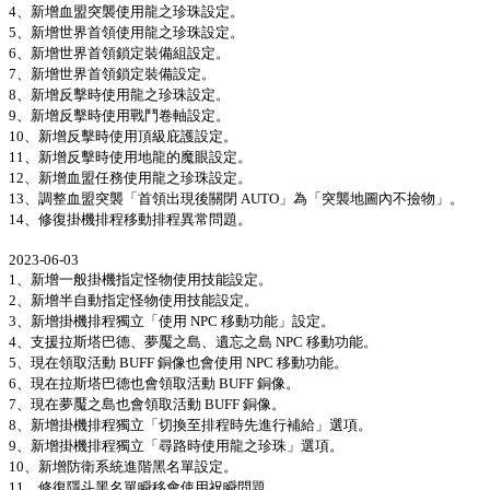
4、新增血盟突襲使用龍之珍珠設定。
5、新增世界首領使用龍之珍珠設定。
6、新增世界首領鎖定裝備組設定。
7、新增世界首領鎖定裝備設定。
8、新增反擊時使用龍之珍珠設定。
9、新增反擊時使用戰鬥卷軸設定。
10、新增反擊時使用頂級庇護設定。
11、新增反擊時使用地龍的魔眼設定。
12、新增血盟任務使用龍之珍珠設定。
13、調整血盟突襲「首領出現後關閉 AUTO」為「突襲地圖內不撿物」。
14、修復掛機排程移動排程異常問題。
2023-06-03
1、新增一般掛機指定怪物使用技能設定。
2、新增半自動指定怪物使用技能設定。
3、新增掛機排程獨立「使用 NPC 移動功能」設定。
4、支援拉斯塔巴德、夢魘之島、遺忘之島 NPC 移動功能。
5、現在領取活動 BUFF 銅像也會使用 NPC 移動功能。
6、現在拉斯塔巴德也會領取活動 BUFF 銅像。
7、現在夢魘之島也會領取活動 BUFF 銅像。
8、新增掛機排程獨立「切換至排程時先進行補給」選項。
9、新增掛機排程獨立「尋路時使用龍之珍珠」選項。
10、新增防衛系統進階黑名單設定。
11、修復隱斗黑名單瞬移會使用祝瞬問題。