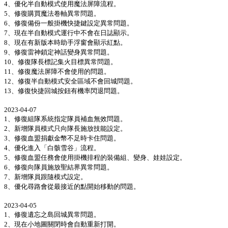
4、優化半自動模式使用魔法屏障流程。
5、修復購買魔法卷軸異常問題。
6、修復備份一般掛機快捷鍵設定異常問題。
7、現在半自動模式運行中不會在日誌顯示。
8、現在有新版本時助手浮窗會顯示紅點。
9、修復雷神鎖定神話變身異常問題。
10、修復隊長標記集火目標異常問題。
11、修復魔法屏障不會使用的問題。
12、修復半自動模式安全區域不會回城問題。
13、修復快捷回城按鈕有機率閃退問題。
2023-04-07
1、修復組隊系統指定隊員補血無效問題。
2、新增隊員模式只向隊長施放技能設定。
3、修復血盟捐獻金幣不足時卡住問題。
4、優化進入「白骸雪谷」流程。
5、修復血盟任務會使用掛機排程的裝備組、變身、娃娃設定。
6、修復向隊員施放聖結界異常問題。
7、新增隊員跟隨模式設定。
8、優化尋路會從最接近的點開始移動的問題。
2023-04-05
1、修復遺忘之島回城異常問題。
2、現在小地圖關閉時會自動重新打開。