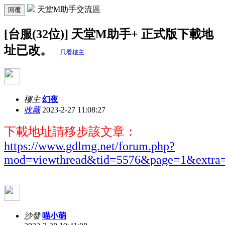
天堂M助手交流區
回覆
[台服(32位)] 天堂M助手+ 正式版下載地
址已改。
只看樓主
樓主
幻夜
收藏
2023-2-27 11:08:27
下載地址請移步該文章：
https://www.gdlmg.net/forum.php?
mod=viewthread&tid=5576&page=1&extra
沙發
喵小萌