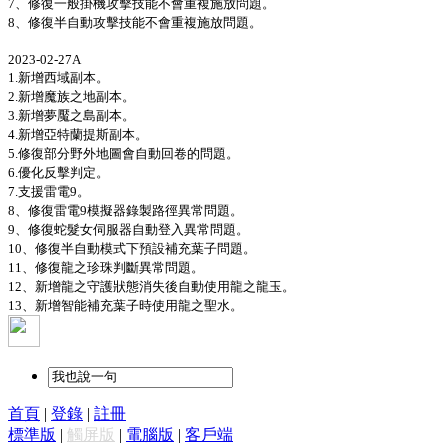
7、修復一般掛機攻擊技能不會重複施放問題。
8、修復半自動攻擊技能不會重複施放問題。
2023-02-27A
1.新增西域副本。
2.新增魔族之地副本。
3.新增夢魘之島副本。
4.新增亞特蘭提斯副本。
5.修復部分野外地圖會自動回卷的問題。
6.優化反擊判定。
7.支援雷電9。
8、修復雷電9模擬器錄製路徑異常問題。
9、修復蛇髮女伺服器自動登入異常問題。
10、修復半自動模式下預設補充葉子問題。
11、修復龍之珍珠判斷異常問題。
12、新增龍之守護狀態消失後自動使用龍之龍玉。
13、新增智能補充葉子時使用龍之聖水。
首頁
|
登錄
|
註冊
標準版
|
觸屏版
|
電腦版
|
客戶端