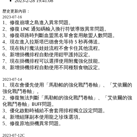
2023-2-28 19:41:08
歷史更新內容：
2023-07-16
1
、修復崩壞之島進入異常問題。
2
、修復
通知碼輸入換行符號導致異常問題。
LINE
3
、修復尋路時判斷血盟黑名單會套用敵盟人數問題。
4
、現在進入拉斯塔巴德會先等待
秒再傳送。
5
5
、現在執行魔法娃娃流程不會卡住其他流程。
6
、新增掛機排程自動使用鎧甲護持設定。
7
、現在掛機排程可以選擇使用附魔強化技能。
8
、新增掛機排程自動使用不同種類食物設定。
2023-07-14
1
、現在會優先使用「馬勒帕的強化戰鬥卷軸」、「艾依爾的
強化戰鬥卷軸」。
2
、修復無法判斷「馬勒帕的強化戰鬥卷軸」、「艾依爾的強
化戰鬥卷軸」
問題。
BUFF
3
、優化啟動時補給不會套用排程獨立設定問題。
4
、新增組隊副本使用龍之珍珠選項。
5
、修復原地掛機異常問題。
2023-07-12C