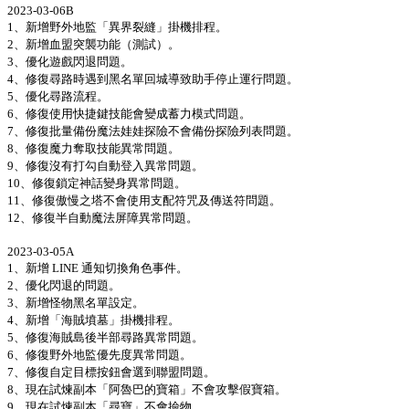
2023-03-06B
1、新增野外地監「異界裂縫」掛機排程。
2、新增血盟突襲功能（測試）。
3、優化遊戲閃退問題。
4、修復尋路時遇到黑名單回城導致助手停止運行問題。
5、優化尋路流程。
6、修復使用快捷鍵技能會變成蓄力模式問題。
7、修復批量備份魔法娃娃探險不會備份探險列表問題。
8、修復魔力奪取技能異常問題。
9、修復沒有打勾自動登入異常問題。
10、修復鎖定神話變身異常問題。
11、修復傲慢之塔不會使用支配符咒及傳送符問題。
12、修復半自動魔法屏障異常問題。
2023-03-05A
1、新增 LINE 通知切換角色事件。
2、優化閃退的問題。
3、新增怪物黑名單設定。
4、新增「海賊墳墓」掛機排程。
5、修復海賊島後半部尋路異常問題。
6、修復野外地監優先度異常問題。
7、修復自定目標按鈕會選到聯盟問題。
8、現在試煉副本「阿魯巴的寶箱」不會攻擊假寶箱。
9、現在試煉副本「尋寶」不會撿物。