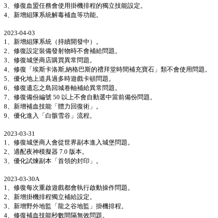
3、修復血盟任務會使用掛機排程的獨立技能設定。
4、新增組隊系統解毒補血等功能。
2023-04-03
1、新增組隊系統（持續開發中）。
2、修復設定裝備發射物時不會補給問題。
3、修復城堡商店購買異常問題。
4、修復「埃斯卡洛斯,納格巴斯的禮拜堂時間補充寶石」類不會使用問題。
5、優化地上道具過多時遊戲卡頓問題。
6、修復遺忘之島回城卷軸補給異常問題。
7、修復備份編號 50 以上不會自動選中當前備份問題。
8、新增補血技能「體力回復術」。
9、優化進入「白骸雪谷」流程。
2023-03-31
1、修復城堡商人會從世界副本進入城堡問題。
2、適配夜神模擬器 7.0 版本。
3、優化試煉副本「首領的封印」。
2023-03-30A
1、修復每次重啟遊戲都會執行啟動操作問題。
2、新增掛機排程獨立補給設定。
3、新增野外地監「龍之谷地監」掛機排程。
4、修復補血技能秒數間隔無效問題。