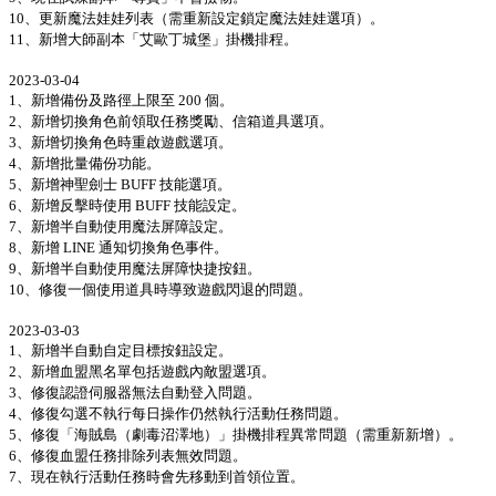
10、更新魔法娃娃列表（需重新設定鎖定魔法娃娃選項）。
11、新增大師副本「艾歐丁城堡」掛機排程。
2023-03-04
1、新增備份及路徑上限至 200 個。
2、新增切換角色前領取任務獎勵、信箱道具選項。
3、新增切換角色時重啟遊戲選項。
4、新增批量備份功能。
5、新增神聖劍士 BUFF 技能選項。
6、新增反擊時使用 BUFF 技能設定。
7、新增半自動使用魔法屏障設定。
8、新增 LINE 通知切換角色事件。
9、新增半自動使用魔法屏障快捷按鈕。
10、修復一個使用道具時導致遊戲閃退的問題。
2023-03-03
1、新增半自動自定目標按鈕設定。
2、新增血盟黑名單包括遊戲內敵盟選項。
3、修復認證伺服器無法自動登入問題。
4、修復勾選不執行每日操作仍然執行活動任務問題。
5、修復「海賊島（劇毒沼澤地）」掛機排程異常問題（需重新新增）。
6、修復血盟任務排除列表無效問題。
7、現在執行活動任務時會先移動到首領位置。