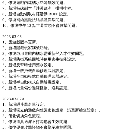
6、修復遊戲內建橘水功能無效問題。
7、新增特殊副本「沙漠綠洲」掛機排程。
8、新增自動領取村莊活動 BUFF 設定。
9、修復補給黑魔法結晶體異常問題。
10、修復中午 12 點世界首領不會攻擊問題。
2023-03-08
1、應遊戲版本更新。
2、新增隱藏玩家稱號功能。
3、修復啟用遊戲內橘水需重新登入才生效問題。
4、新增防衛系統回城時使用逃生技能設定。
5、新增反擊時使用藥水設定。
6、新增一般掛機自動修理武器設定。
7、新增半自動模式自動修理武器設定。
8、新增半自動模式自動解毒設定。
9、新增批量備份過濾怪物、道具設定。
2023-03-07A
1、新增隱斗黑名單設定。
2、新增獨立的遊戲內敵盟逃跑設定（請重新檢查設定）。
3、優化切換角色流程。
4、修復道具過濾不打勾也會生效問題。
5、修復優先攻擊怪物不會顯示綠框問題。