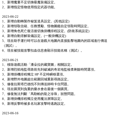
1、新增魔量不足切換吸魔裝備設定。
2、新增指定怪物使用指定武器功能。
2023-06-22
1、新增自動轉製作秘笈道具設定。(其他設定)
2、新增領取信箱、任務獎勵、怪物圖鑑自定領取時間設定。
3、新增角色死亡復活後切換掛機排程設定。(防衛系統設定)
4、新增自動溶解裝備設定。(一般掛機設定)
5、現在助手運行時可以在遊戲大地圖內直接點擊地圖內的區域進行傳送
（測試）。
6、現在被技能攻擊扣血信息會顯示技能名稱（測試）。
2023-06-21
1、移除遊戲活動「潘朵拉的藏寶圖」相關設定。
2、新增烈焰地監尋路前先到破滅的奇岩地監檢查剩餘時間選項。
3、新增掛機排程獨立 HP 不足時瞬移選項。
4、新增野外地圖超出範圍回城重新尋路設定。
5、修復拉斯塔巴德找不到傳送師時卡住問題。
6、現在購買到負重的藥水會在最後一個購買。
7、修復無法判斷「馬勒帕的龍之珍珠」狀態問題。
8、新增掛機排程獨立使用魔法屏障設定。
9、新增反擊時被多名玩家攻擊時逃跑設定。
2023-06-16