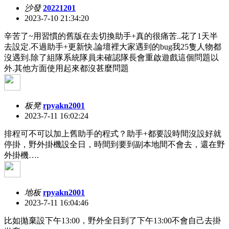
沙發
20221201
2023-7-10 21:34:20
辛苦了~用習慣的舊版在去切換助手+真的很痛苦..花了1天半
去設定.不過助手+更新快.論壇裡大家遇到的bug我25隻人物都
沒遇到.除了組隊系統隊員未確認隊長會重啟遊戲這個問題以
外.其他方面使用起來都沒甚麼問題
板凳
rpyakn2001
2023-7-11 16:02:24
排程可不可以加上舊助手的程式？助手+都要設時間沒設好就
停掛，野外掛機設全日，時間到要到副本地間不會去，還在野
外掛機….
地板
rpyakn2001
2023-7-11 16:04:46
比如拋棄設下午13:00，野外全日到了下午13:00不會自己去掛