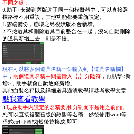
不同之處：
0.助手+安裝到舊版助手同一個模擬器中，可以直接選
擇路徑不用重設，其他功能都要重新設定。
1.雲端備份，崩壞之島後續版本會新增。
2.不撿道具和刪除道具目前整合在一起，沒勾自動刪除
的道具新增上去，則是不撿。
現在可以將多個道具名稱一併輸入到【
道具名稱欄
】
中
，
兩個道具名稱中間需輸入【,】分隔符
，再
點擊<新
增>
，助手就會自動逐條新增。
其他白裝名稱以及詳細道具過濾教學請參考教學文章：
點我查看教學
3.
現在助手內設定的名稱要用,分割而不是用之前的|。
您可以直接複製舊版的敵盟等名稱，然後使用word等
程式ctrl+F查找|然後替換成,即可。