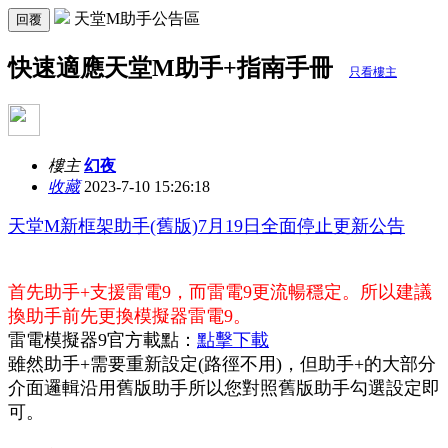
天堂M助手公告區
回覆
快速適應天堂M助手+指南手冊
只看樓主
樓主
幻夜
收藏
2023-7-10 15:26:18
天堂M新框架助手(舊版)7月19日全面停止更新公告
首先助手+支援雷電9，而雷電9更流暢穩定。所以建議
換助手前先更換模擬器雷電9。
雷電模擬器9官方載點：
點擊下載
雖然助手+需要重新設定(路徑不用)，但助手+的大部分
介面邏輯沿用舊版助手所以您對照舊版助手勾選設定即
可。