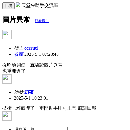
天堂W助手交流區
回覆
圖片異常
只看樓主
樓主
cerruti
收藏
2025-5-1 07:28:48
從昨晚開使ㄧ直驗證圖片異常
也重開過了
沙發
幻夜
2025-5-1 10:23:01
技術已經處理了，重開助手即可正常 感謝回報