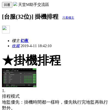
天堂M助手交流區
回覆
[台服(32位)] 掛機排程
只看樓主
樓主
幻夜
收藏
2019-4-11 18:42:10
★
掛機排程
1.
排程模式
地監優先：掛機時間都一樣時，優先執行完地監再執行
野外。