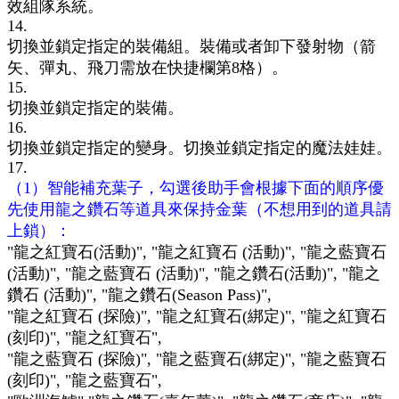
效組隊系統。
14.
切換
並鎖定
指定的裝備組。裝備或者卸下發射物（箭
矢、彈丸、飛刀需放在快捷欄第8格）。
15.
切換並鎖定指定的裝備。
16.
切換並鎖定指定的變身。切換
並鎖定
指定的魔法娃娃。
17.
（1）智能補充葉子，勾選後助手會根據下面的順序優
先使用龍之鑽石等道具來保持金葉（不想用到的道具請
上鎖）：
"龍之紅寶石(活動)", "龍之紅寶石 (活動)", "龍之藍寶石
(活動)", "龍之藍寶石 (活動)", "龍之鑽石(活動)", "龍之
鑽石 (活動)", "龍之鑽石(Season Pass)",
"龍之紅寶石 (探險)", "龍之紅寶石(綁定)", "龍之紅寶石
(刻印)", "龍之紅寶石",
"龍之藍寶石 (探險)", "龍之藍寶石(綁定)", "龍之藍寶石
(刻印)", "龍之藍寶石",