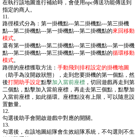
在執行該地圖進行補給時，
會使用npc傳送功能傳送到
指定的商人。
11.
路徑模式分為：第一掛機點---第二掛機點---第三掛機
點---第二掛機點---第一掛機點---第二掛機點的
來回移動
模式
。
還有第一掛機點---第二掛機點---第三掛機點---第一掛機
點---第二掛機點---第三掛機點---第一掛機點的
循環移動
模式
。
路徑的座標獲取方法：
手動飛到排程設定的掛機地圖
（助手為沒開啟狀態），走到您要掛機的第一個點，然
後
打開助手設定
點擊
加入當前座標
，切回遊戲再走到第
二個點，點擊加入當前座標，再走去第三個點，點擊
加
入當前座標，如此循環。座標點沒有上限，可以隨意設
置數量。
12.
勾選後助手會開啟遊戲中對應的開關。
13.
勾選後，在該地圖組隊會生效組隊系統，不勾選則不生