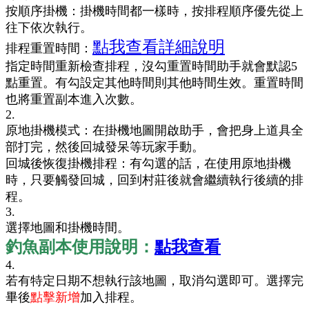
按順序掛機：掛機時間都一樣時，按排程順序優先從上
往下依次執行。
點我查看詳細說明
排程重置時間：
指定時間重新檢查排程，
沒勾重置時間助手就會默認5
點重置。有勾設定其他時間則其他時間生效。重置時間
也將重置副本進入次數。
2.
原地掛機模式：在掛機地圖開啟助手，會把身上道具全
部打完，然後回城發呆等玩家手動。
回城後恢復掛機排程：有勾選的話，在使用原地掛機
時，只要觸發回城，回到村莊後就會繼續執行後續的排
程。
3.
選擇地圖和掛機時間。
釣魚副本使用說明：
點我查看
4.
若有特定日期不想執行該地圖，取消勾選即可。選擇完
畢後
點擊新增
加入排程。