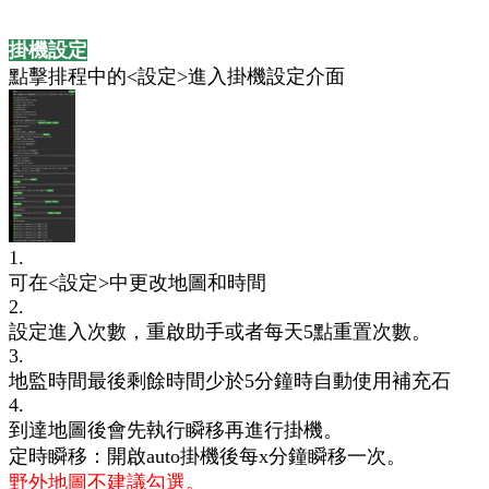
掛機設定
點擊排程中的<設定>進入掛機設定介面
1.
可在
<設定>中更改地圖和時間
2.
設定進入次數，重啟助手或者每天5點重置次數。
3.
地監時間最後剩餘時間少於5分鐘時自動使用補充石
4.
到達地圖後會先執行瞬移再進行掛機。
定時瞬移：開啟auto掛機後每x分鐘瞬移一次。
野外地圖不建議勾選。