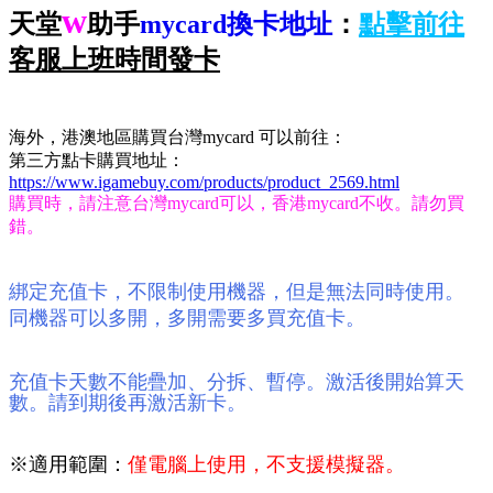
w
天堂
助手
mycard換卡地址
：
點擊前往
客服上班時間發卡
海外，港澳地區購買台灣mycard 可以前往：
第三方點卡購買地址：
https://www.igamebuy.com/products/product_2569.html
購買時，請注意台灣mycard可以，香港mycard不收。請勿買
錯。
綁定充值卡，不限制使用機器，但是無法同時使用。
同機器可以多開，多開需要多買充值卡。
充值卡天數不能疊加、分拆、暫停。
激活後開始算天
數。
請到期後再激活新卡。
※適用範圍：
僅電腦上使用，不支援模擬器。