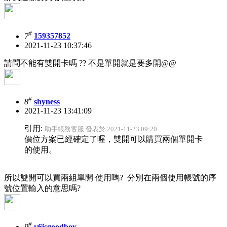
#
7
159357852
2021-11-23 10:37:46
請問不能有雙開卡嗎 ?? 不是單開就是要多開@@
#
8
shyness
2021-11-23 13:41:09
引用:
助手帳務客服 發表於 2021-11-23 09:20
價位方案已經確定了喔，雙開可以購買兩個單開卡
的使用。
所以雙開可以買兩組單開 使用嗎? 分別在兩個使用帳號的序
號位置輸入的意思嗎?
#
9
v6isgoodboy