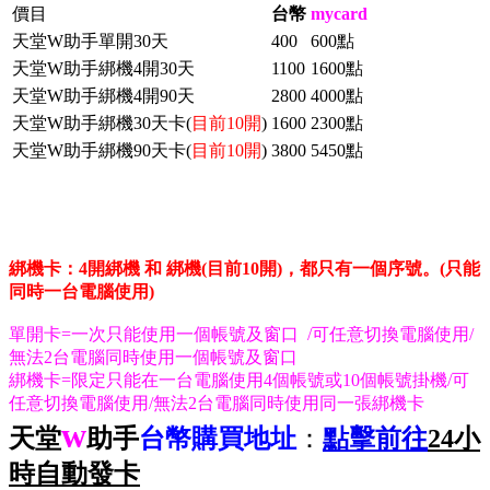
價目
台幣
mycard
天堂W助手單開30天
400
600點
天堂W助手綁機4開30天
1100
1600點
天堂W助手綁機4開90天
2800
4000點
天堂W助手綁機30天卡(
目前10開
)
1600
2300點
天堂W助手綁機90天卡(
目前10開
)
3800
5450點
綁機卡：4開綁機 和 綁機(目前10開)，都只有一個序號。(只能
同時一台電腦使用)
單開卡=一次只能使用一個帳號及窗口 /可任意切換電腦使用/
無法2台電腦同時使用一個帳號及窗口
綁機卡=限定只能在一台電腦使用4個帳號或10個帳號掛機/可
任意切換電腦使用/無法2台電腦同時使用同一張綁機卡
w
天堂
助手
台幣購買地址
：
點擊前往
2
4小
時自動發卡