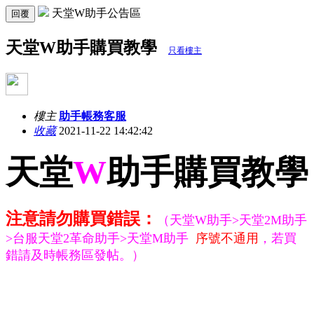
天堂W助手公告區
回覆
天堂W助手購買教學
只看樓主
樓主
助手帳務客服
收藏
2021-11-22 14:42:42
天堂
W
助手購買教學
注意請勿購買錯誤：
（天堂W助手>天堂2M助手
>台服天堂2革命助手>天堂M助手
序號不通用
，若買
錯請及時帳務區發帖。
）